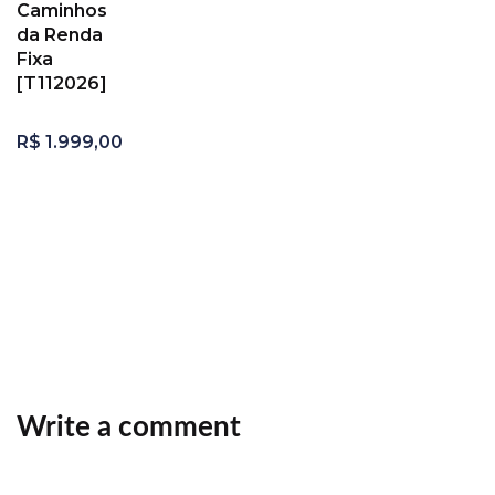
Caminhos
da Renda
Fixa
[T112026]
R$
1.999,00
Adicionar
ao
carrinho
Write a comment