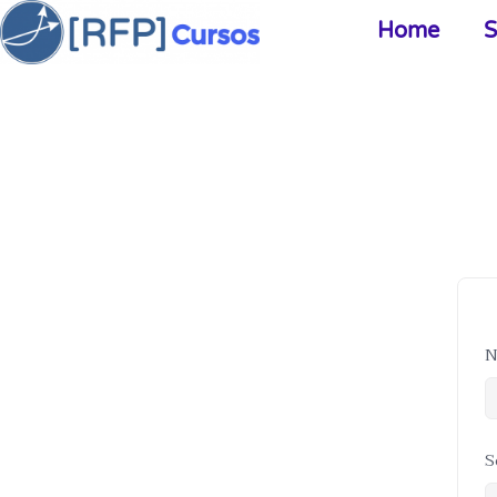
Home
S
N
S