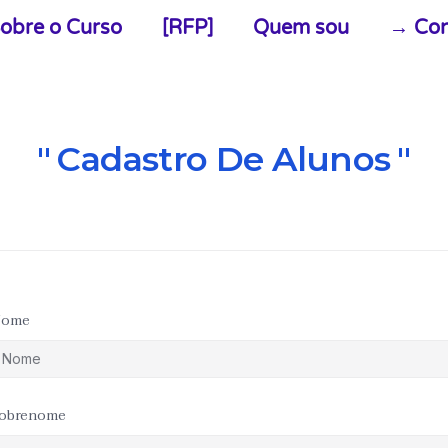
obre o Curso
[RFP]
Quem sou
→ Con
Cadastro De Alunos
ome
obrenome