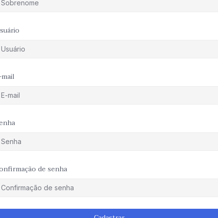
suário
-mail
enha
onfirmação de senha
lternative:
Cadastrar